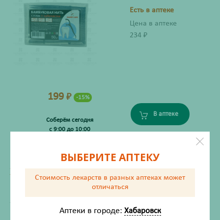
Есть в аптеке
Цена в аптеке
234
₽
199
₽
-15%
В аптеке
Соберём сегодня
с 9:00 до 10:00
ВЫБЕРИТЕ АПТЕКУ
ХАРАКТЕРИСТИКИ
Стоимость лекарств в разных аптеках
может
Производитель
Шеньчжень
отличаться
Жизненно важный
Нет
Аптеки в городе:
Хабаровск