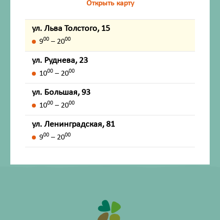
Открыть карту
Инструкция по применению
ул. Льва Толстого, 15
00
00
9
– 20
Описание
ул. Руднева, 23
00
00
10
– 20
Внешний вид товара, упаковки, может отличаться от
ул. Большая, 93
изображения на фотографии.
00
00
10
– 20
Имеются противопоказания. Перед применением
ул. Ленинградская, 81
лекарственных средств обязательно проконсультируйтесь
00
00
9
– 20
со специалистом и ознакомьтесь с официальной
инструкцией на сайте ГРЛС (grls.rosminzdrav.ru).