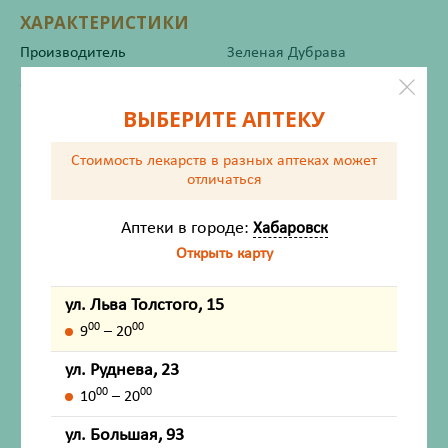
ХАРАКТЕРИСТИКИ
Производитель
Зеленая Дубрава
Жизненно важный
Нет
ВЫБЕРИТЕ АПТЕКУ
Инструкция по применению
Стоимость лекарств в разных аптеках
может
отличаться
Аптеки в городе:
Хабаровск
Состав
Открыть карту
Описание
ул. Льва Толстого, 15
Показания
00
00
9
– 20
ул. Руднева, 23
Способ применения
00
00
10
– 20
Меры предосторожности
ул. Большая, 93