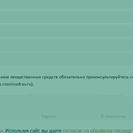
ем лекарственных средств обязательно проконсультируйтесь со
rosminzdrav.ru).
Сервис
О компании
формления
Правовая информация
О компании
и.
Используя сайт, вы даете
согласие на обработку посредс
Акции
Контакты