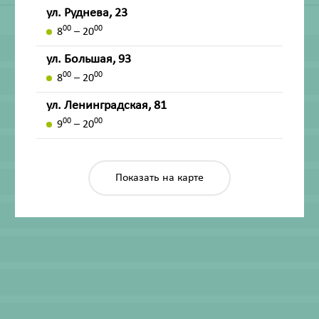
ул. Руднева, 23
00
00
8
– 20
ул. Большая, 93
00
00
8
– 20
ул. Ленинградская, 81
00
00
9
– 20
Показать на карте