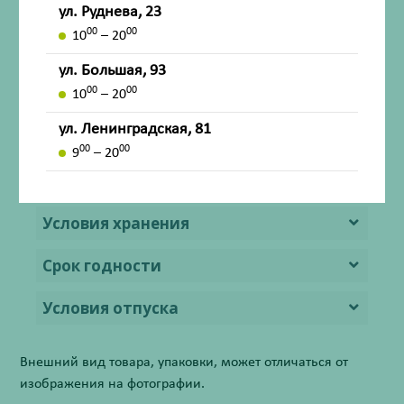
ул. Руднева, 23
Противопоказания
00
00
10
– 20
ул. Большая, 93
Применение при беременности и в
00
00
период лактации
10
– 20
ул. Ленинградская, 81
Особые указания
00
00
9
– 20
Форма выпуска
Условия хранения
Срок годности
Условия отпуска
Внешний вид товара, упаковки, может отличаться от
изображения на фотографии.