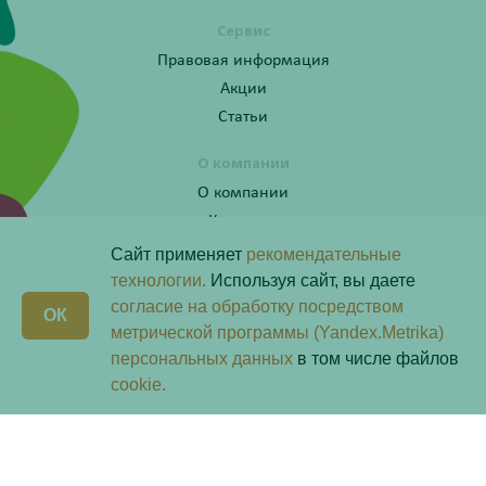
Сервис
Правовая информация
Акции
Статьи
О компании
О компании
Контакты
Сайт применяет
рекомендательные
технологии.
Используя сайт, вы даете
согласие на обработку посредством
Получите консультацию по телефону:
X
ОК
8 (800) 201-40-60 доб. 3
метрической программы (Yandex.Metrika)
персональных данных
в том числе файлов
Скачай наше
приложение
cookie.
Любая информация на сайте носит справочный характер и не является публичной офертой
определяемой положениями пункта 2 статьи 437 Гражданского кодекса Российской Федерации.
Владелец сайта ООО «Надежда-Фарм». Все права защищены © 2026.