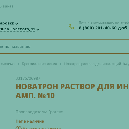
ь заказ
аровск
Получите консультацию по телеф
8 (800) 201-40-60 доб.
 Льва Толстого, 15
 система
Бронхиальная астма
Новатрон раствор для ингаляций 1мг
33175/06987
НОВАТРОН РАСТВОР ДЛЯ И
АМП. №10
Производитель: Гротекс
Нет в наличии