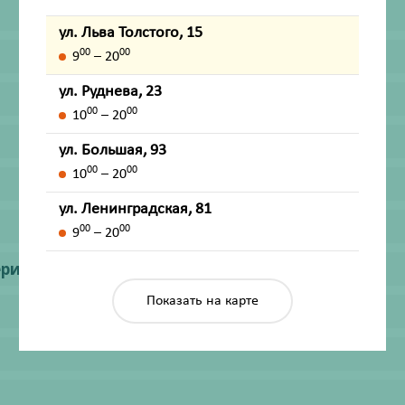
ул. Льва Толстого, 15
00
00
9
– 20
ул. Руднева, 23
00
00
10
– 20
ул. Большая, 93
00
00
10
– 20
ул. Ленинградская, 81
00
00
9
– 20
ериод грудного вскармливания
Показать на карте