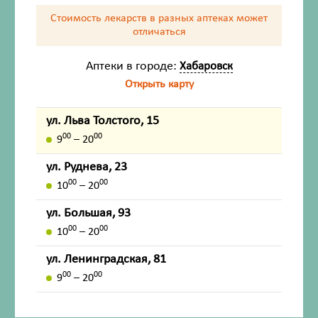
Описание
Стоимость лекарств в разных аптеках
может
отличаться
Фармакодинамика
Аптеки в городе:
Хабаровск
Фармакокинетика
Открыть карту
Показания
ул. Льва Толстого, 15
00
00
9
– 20
Противопоказания
ул. Руднева, 23
Применение при беременности и в
00
00
10
– 20
период грудного вскармливания
ул. Большая, 93
Способ применения и дозы
00
00
10
– 20
Побочное действие
ул. Ленинградская, 81
00
00
9
– 20
Передозировка