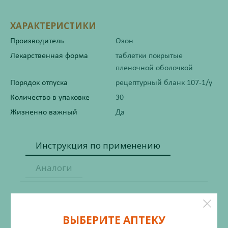
ХАРАКТЕРИСТИКИ
Производитель
Озон
Лекарственная форма
таблетки покрытые
пленочной оболочкой
Порядок отпуска
рецептурный бланк 107-1/у
Количество в упаковке
30
Жизненно важный
Да
Инструкция по применению
Аналоги
Состав
ВЫБЕРИТЕ АПТЕКУ