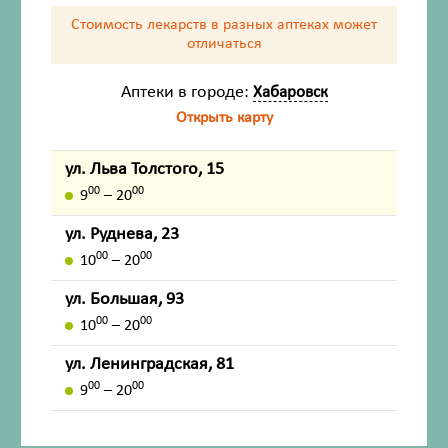
С этим товаром покупают
Стоимость лекарств в разных аптеках
может
отличаться
Аптеки в городе:
Хабаровск
Состав
Открыть карту
Описание
ул. Льва Толстого, 15
00
00
9
– 20
Фармакологические свойства
ул. Руднева, 23
Показания
00
00
10
– 20
Противопоказания
ул. Большая, 93
00
00
10
– 20
Применение при беременности и в
период грудного вскармливания
ул. Ленинградская, 81
00
00
9
– 20
Способ применения и дозы