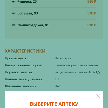
ул. Руднева, 23
516
₽
ул. Большая, 93
530
₽
ул. Ленинградская, 81
518
₽
ХАРАКТЕРИСТИКИ
Производитель
Нижфарм
Лекарственная форма
суппозитории ректальные
Порядок отпуска
рецептурный бланк 107-1/у
Количество в упаковке
10
Жизненно важный
Нет
Инструкция по применению
ВЫБЕРИТЕ АПТЕКУ