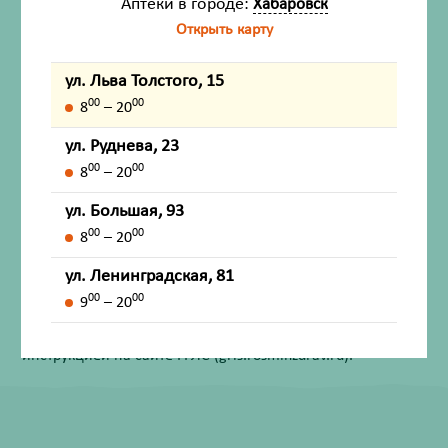
Аптеки в городе:
Хабаровск
Инструкция по применению
Открыть карту
ул. Льва Толстого, 15
00
00
8
– 20
Описание
ул. Руднева, 23
Назначение
00
00
8
– 20
ул. Большая, 93
Внешний вид товара, упаковки, может отличаться от
00
00
8
– 20
изображения на фотографии.
ул. Ленинградская, 81
Имеются противопоказания. Перед применением
00
00
9
– 20
лекарственных средств обязательно проконсультируйтесь
со специалистом и ознакомьтесь с официальной
инструкцией на сайте ГРЛС (grls.rosminzdrav.ru).