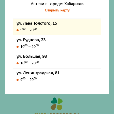
Аптеки в городе:
Хабаровск
Назначение
Открыть карту
Срок годности
ул. Льва Толстого, 15
00
00
9
– 20
Внешний вид товара, упаковки, может отличаться от
ул. Руднева, 23
изображения на фотографии.
00
00
10
– 20
Имеются противопоказания. Перед применением
ул. Большая, 93
лекарственных средств обязательно проконсультируйтесь
00
00
10
– 20
со специалистом и ознакомьтесь с официальной
инструкцией на сайте ГРЛС (grls.rosminzdrav.ru).
ул. Ленинградская, 81
00
00
9
– 20