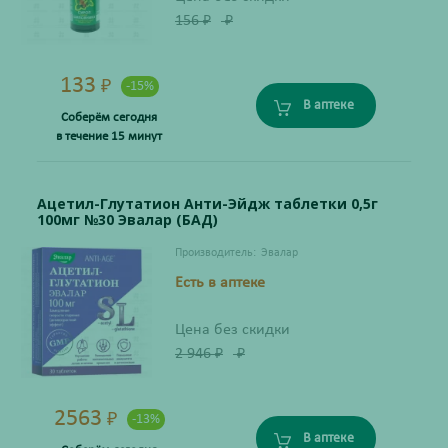
156
₽
₽
133
₽
-15%
В аптеке
Соберём сегодня
в течение 15 минут
Ацетил-Глутатион Анти-Эйдж таблетки 0,5г
100мг №30 Эвалар (БАД)
Производитель:
Эвалар
Есть в аптеке
Цена без скидки
2 946
₽
₽
2563
₽
-13%
В аптеке