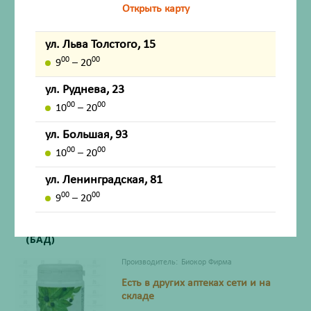
205мг №100 (БАД)
Открыть карту
Производитель:
Парафарм
ул. Льва Толстого, 15
со склада в понедельник
00
00
9
– 20
ул. Руднева, 23
00
00
10
– 20
ул. Большая, 93
220
₽
00
00
10
– 20
Со склада
Соберём позже
ул. Ленинградская, 81
ожидание 2 - 3 дня
00
00
9
– 20
Элеутерококк Биокор таблетки 180мг №100
(БАД)
Производитель:
Биокор Фирма
Есть в других аптеках сети и на
складе