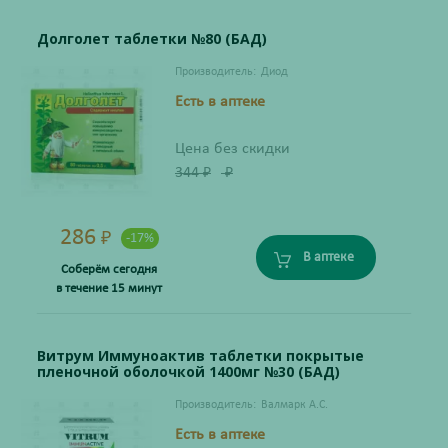
Долголет таблетки №80 (БАД)
Производитель:
Диод
Есть в аптеке
Цена без скидки
344
₽
₽
286
₽
-17%
В аптеке
Соберём сегодня
в течение 15 минут
Витрум Иммуноактив таблетки покрытые
пленочной оболочкой 1400мг №30 (БАД)
Производитель:
Валмарк А.С.
Есть в аптеке