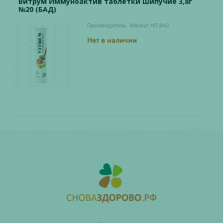
Витрум Иммуноактив таблетки шипучие 3,8г
№20 (БАД)
Производитель:
Малкут НП ЗАО
Нет в наличии