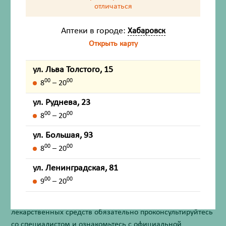
отличаться
Аптеки в городе:
Хабаровск
Состав
Открыть карту
Описание
ул. Льва Толстого, 15
00
00
8
– 20
Показания
ул. Руднева, 23
Способ применения и дозы
00
00
8
– 20
ул. Большая, 93
Противопоказания
00
00
8
– 20
ул. Ленинградская, 81
Внешний вид товара, упаковки, может отличаться от
00
00
изображения на фотографии.
9
– 20
Имеются противопоказания. Перед применением
лекарственных средств обязательно проконсультируйтесь
со специалистом и ознакомьтесь с официальной