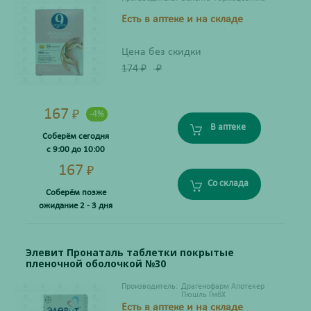
Есть в аптеке и на складе
Цена без скидки
174
₽
₽
167
₽
-4%
В аптеке
Соберём сегодня
с 9:00 до 10:00
167
₽
Со склада
Соберём позже
ожидание 2 - 3 дня
Элевит Пронаталь таблетки покрытые
пленочной оболочкой №30
Производитель:
Драгенофарм Апотекер
Пюшль ГмбХ
Есть в аптеке и на складе