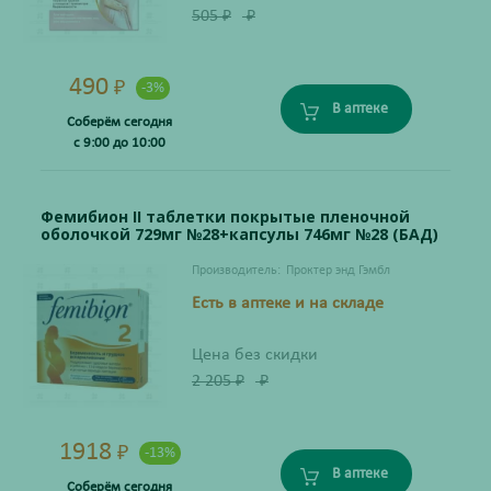
505
₽
₽
490
₽
-3%
В аптеке
Соберём сегодня
с 9:00 до 10:00
Фемибион II таблетки покрытые пленочной
оболочкой 729мг №28+капсулы 746мг №28 (БАД)
Производитель:
Проктер энд Гэмбл
Есть в аптеке и на складе
Цена без скидки
2 205
₽
₽
1918
₽
-13%
В аптеке
Соберём сегодня