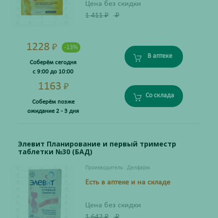
Цена без скидки
1 411
₽
₽
1228
₽
-13%
В аптеке
Соберём сегодня
с 9:00 до 10:00
1163
₽
Со склада
Соберём позже
ожидание 2 - 3 дня
Элевит Планирование и первый триместр
таблетки №30 (БАД)
Производитель:
Делфарм
Есть в аптеке и на складе
Цена без скидки
1 642
₽
₽