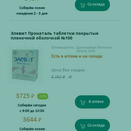
Со склада
Соберём позже
ожидание 2 - 3 дня
Элевит Пронаталь таблетки покрытые
пленочной оболочкой №100
Производитель:
Драгенофарм Апотекер
Пюшль ГмбХ
Есть в аптеке и на складе
Цена без скидки
4 282
₽
₽
3725
₽
-13%
В аптеке
Соберём сегодня
с 9:00 до 10:00
3644
₽
Со склада
Соберём позже