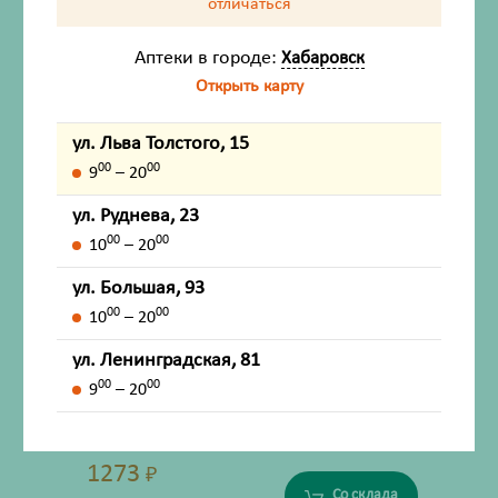
отличаться
85
₽
-4%
В аптеке
Соберём сегодня
Аптеки в городе:
Хабаровск
с 9:00 до 10:00
Открыть карту
84
₽
Со склада
Соберём позже
ул. Льва Толстого, 15
ожидание 2 - 3 дня
00
00
9
– 20
ул. Руднева, 23
Леди-с формула Пренатал Оптима капсулы
00
00
10
– 20
1075мг №30 (БАД)
ул. Большая, 93
Производитель:
Kelker Pharma
00
00
10
– 20
со склада в понедельник
ул. Ленинградская, 81
00
00
9
– 20
1273
₽
Со склада