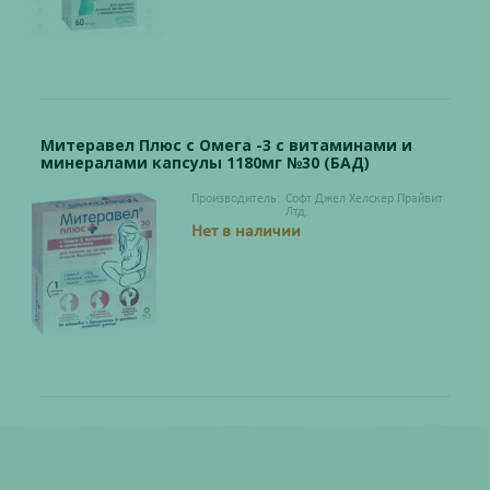
Митеравел Плюс с Омега -3 с витаминами и
минералами капсулы 1180мг №30 (БАД)
Производитель:
Софт Джел Хелскер Прайвит
Лтд.
Нет в наличии