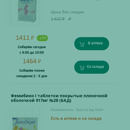
Цена без скидки
1 622
₽
₽
1411
₽
-13%
В аптеке
Соберём сегодня
с 9:00 до 10:00
1464
₽
Со склада
Соберём позже
ожидание 2 - 3 дня
Фемибион I таблетки покрытые пленочной
оболочкой 917мг №28 (БАД)
Производитель:
Проктер энд Гэмбл
Есть в аптеке и на складе