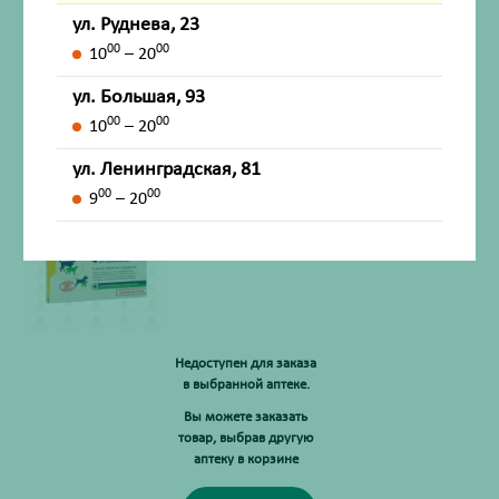
ул. Руднева, 23
В корзину
00
00
10
– 20
ул. Большая, 93
00
00
10
– 20
Квантум таблетки №4 для собак и кошек (со
вкусом курицы)
ул. Ленинградская, 81
Производитель:
Здоровье животных
00
00
9
– 20
Есть в других аптеках сети
Недоступен для заказа
в выбранной аптеке.
Вы можете заказать
товар, выбрав другую
аптеку в корзине