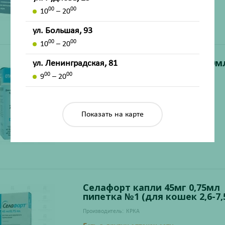
00
00
10
– 20
ул. Большая, 93
00
00
10
– 20
Отибиовин капли ушные 20мл
ул. Ленинградская, 81
(для кошек и собак)
00
00
9
– 20
Производитель:
Биовета АО
Есть в других аптеках сети
Показать на карте
Селафорт капли 45мг 0,75мл
пипетка №1 (для кошек 2,6-7,
Производитель:
КРКА