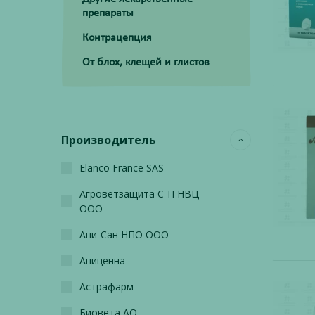
препараты
Контрацепция
От блох, клещей и глистов
Производитель
Elanco France SAS
Агроветзащита С-П НВЦ
ООО
Апи-Сан НПО ООО
Апиценна
Астрафарм
Биовета АО