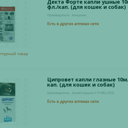
Декта Форте капли ушные 1
фл./кап. (для кошек и собак)
Производитель:
Апиценна
Есть в других аптеках сети
птурный товар
Ципровет капли глазные 10мл
кап. (для кошек и собак)
Производитель:
Агроветзащита С-П НВЦ ООО
Есть в других аптеках сети