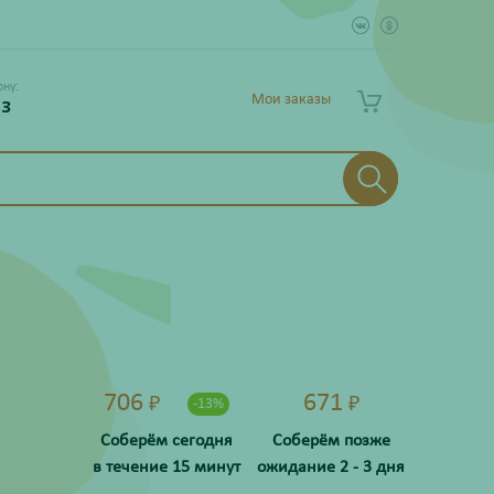
ону:
Мои заказы
 3
706
671
₽
₽
-13%
Соберём сегодня
Соберём позже
в течение 15 минут
ожидание 2 - 3 дня