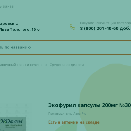
ь заказ
аровск
Получите консультацию по телеф
8 (800) 201-40-60 доб.
 Льва Толстого, 15
ишечный тракт и печень
Средства от диареи
Экофурил капсулы 200мг №30
Производитель:
Авва Рус
Есть в аптеке и на складе