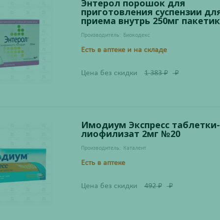
Энтерол порошок для
приготовления суспензии дл
приема внутрь 250мг пакети
Производитель:
Биокодекс
Есть в аптеке и на складе
Цена без скидки
1 383
₽
₽
Имодиум Экспресс таблетки-
лиофилизат 2мг №20
Производитель:
Каталент
Есть в аптеке
Цена без скидки
492
₽
₽