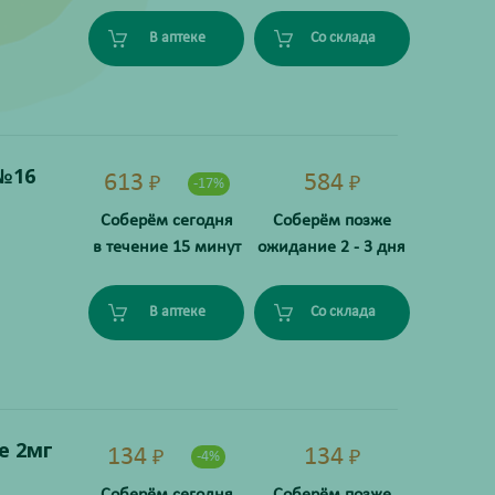
В аптеке
Со склада
№16
613
584
₽
₽
-17%
Соберём сегодня
Соберём позже
в течение 15 минут
ожидание 2 - 3 дня
В аптеке
Со склада
е 2мг
134
134
₽
₽
-4%
Соберём сегодня
Соберём позже