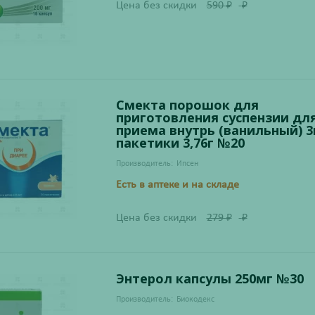
Цена без скидки
590
₽
₽
Смекта порошок для
приготовления суспензии дл
приема внутрь (ванильный) 3
пакетики 3,76г №20
Производитель:
Ипсен
Есть в аптеке и на складе
Цена без скидки
279
₽
₽
Энтерол капсулы 250мг №30
Производитель:
Биокодекс