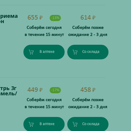
приема
655
614
₽
₽
-13%
он
Соберём сегодня
Соберём позже
в течение 15 минут
ожидание 2 - 3 дня
В аптеке
Со склада
трь 3г
449
458
₽
₽
-17%
амель/
Соберём сегодня
Соберём позже
в течение 15 минут
ожидание 2 - 3 дня
В аптеке
Со склада