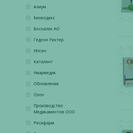
Алиум
Биокодекс
Босналек АО
Гедеон Рихтер
Ипсен
Каталент
Ниармедик
Обновление
Озон
Производство
Медикаментов ООО
Ресифарм