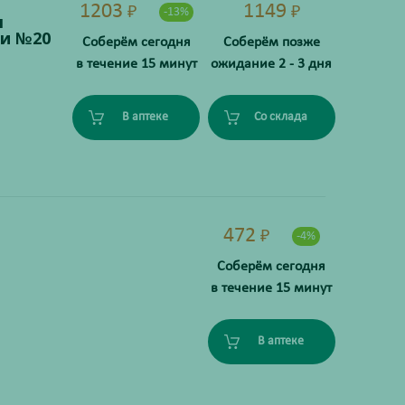
1203
1149
₽
₽
-13%
я
ки №20
Соберём сегодня
Соберём позже
в течение 15 минут
ожидание 2 - 3 дня
В аптеке
Со склада
472
₽
-4%
Соберём сегодня
в течение 15 минут
В аптеке