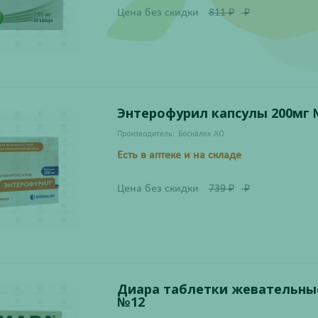
Цена без скидки
811
₽
₽
Энтерофурил капсулы 200мг 
Производитель:
Босналек АО
Есть в аптеке и на складе
Цена без скидки
739
₽
₽
Диара таблетки жевательны
№12