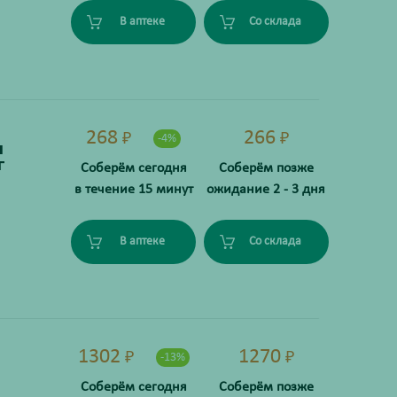
В аптеке
Со склада
268
266
₽
₽
-4%
я
г
Соберём сегодня
Соберём позже
в течение 15 минут
ожидание 2 - 3 дня
В аптеке
Со склада
1302
1270
₽
₽
-13%
Соберём сегодня
Соберём позже