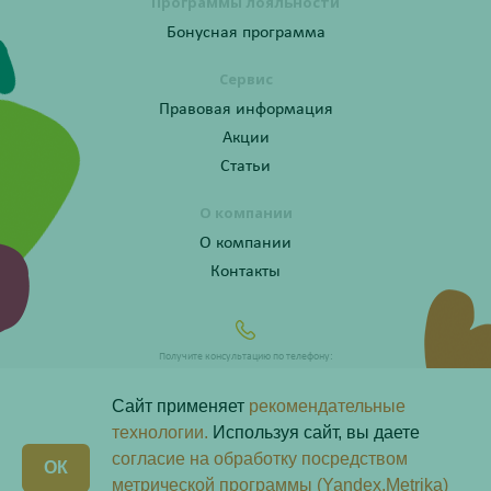
Программы лояльности
Бонусная программа
Сервис
Правовая информация
Акции
Статьи
О компании
О компании
Контакты
Получите консультацию по телефону:
8 (800) 201-40-60 доб. 3
Сайт применяет
рекомендательные
технологии.
Используя сайт, вы даете
согласие на обработку посредством
X
ОК
Любая информация на сайте носит справочный характер и не является публичной офертой
метрической программы (Yandex.Metrika)
определяемой положениями пункта 2 статьи 437 Гражданского кодекса Российской Федерации.