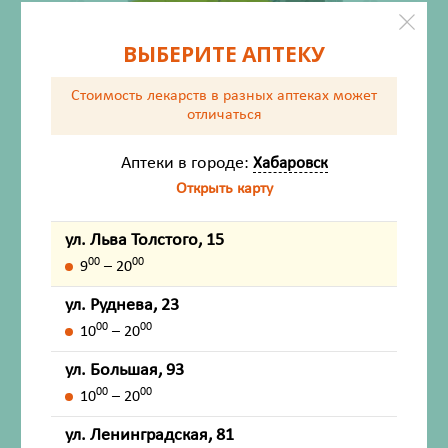
ВЫБЕРИТЕ АПТЕКУ
Стоимость лекарств в разных аптеках
может
отличаться
Аптеки в городе:
Хабаровск
Открыть карту
ул. Льва Толстого, 15
Алфавит Энергия таблетки №60 (БАД)
00
00
9
– 20
Производитель:
Внешторг Фарма ООО
ул. Руднева, 23
00
00
10
– 20
Есть на складе
ул. Большая, 93
842
₽
00
00
Со склада
10
– 20
Соберём позже
ожидание 2 - 3 дня
ул. Ленинградская, 81