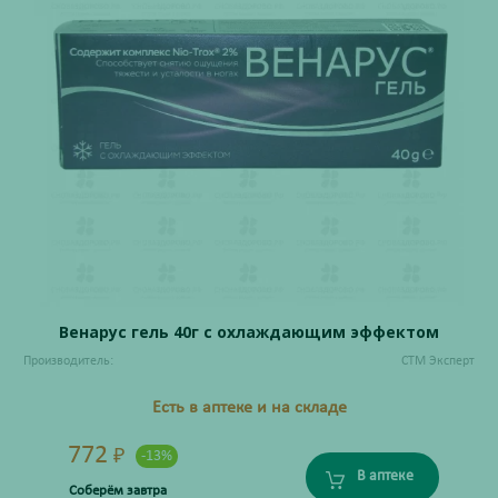
Венарус гель 40г с охлаждающим эффектом
Производитель:
СТМ Эксперт
Есть в аптеке и на складе
772
₽
-13%
В аптеке
Соберём завтра