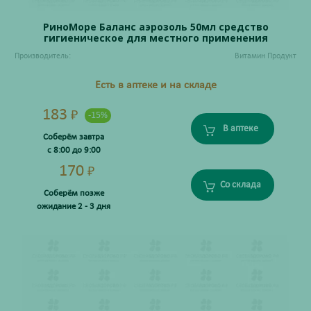
РиноМоре Баланс аэрозоль 50мл средство
гигиеническое для местного применения
Производитель:
Витамин Продукт
Есть в аптеке и на складе
183
₽
-15%
В аптеке
Соберём завтра
с 8:00 до 9:00
170
₽
Со склада
Соберём позже
ожидание 2 - 3 дня