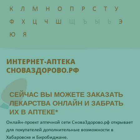
К
Л
М
Н
О
П
Р
С
Т
У
Ф
Х
Ц
Ч
Ш
Щ
Ъ
Ы
Ь
Э
Ю
Я
ИНТЕРНЕТ-АПТЕКА
СНОВАЗДОРОВО.РФ
СЕЙЧАС ВЫ МОЖЕТЕ ЗАКАЗАТЬ
ЛЕКАРСТВА ОНЛАЙН И ЗАБРАТЬ
ИХ В АПТЕКЕ*
Онлайн-проект аптечной сети СноваЗдорово.рф открывает
для покупателей дополнительные возможности в
Хабаровске и Биробиджане.