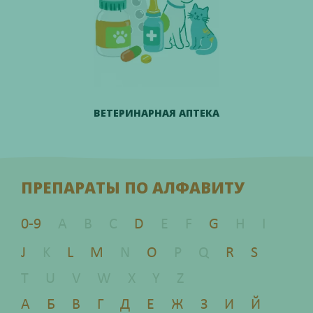
ВЕТЕРИНАРНАЯ АПТЕКА
ПРЕПАРАТЫ ПО АЛФАВИТУ
0-9
A
B
C
D
E
F
G
H
I
J
K
L
M
N
O
P
Q
R
S
T
U
V
W
X
Y
Z
А
Б
В
Г
Д
Е
Ж
З
И
Й