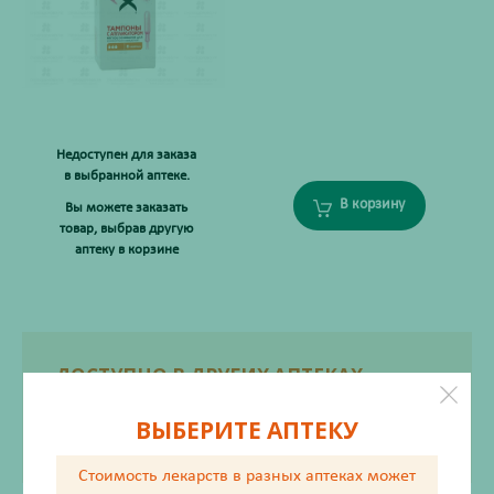
Недоступен для заказа
в выбранной аптеке.
В корзину
Вы можете заказать
товар, выбрав другую
аптеку в корзине
ДОСТУПНО В ДРУГИХ АПТЕКАХ
ул. Ленинградская, 81
327
ВЫБЕРИТЕ АПТЕКУ
₽
Стоимость лекарств в разных аптеках
может