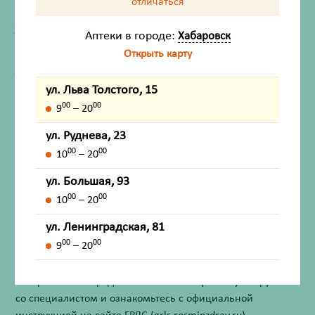
отличаться
ХАРАКТЕРИСТИКИ
Аптеки в городе:
Хабаровск
Производитель
Кимберли Кларк
Открыть карту
Жизненно важный
Нет
ул. Льва Толстого, 15
00
00
9
– 20
Инструкция по применению
ул. Руднева, 23
00
00
10
– 20
Описание
ул. Большая, 93
00
00
10
– 20
Внешний вид товара, упаковки, может отличаться от
ул. Ленинградская, 81
изображения на фотографии.
00
00
9
– 20
Имеются противопоказания. Перед применением
лекарственных средств обязательно проконсультируйтесь
со специалистом и ознакомьтесь с официальной