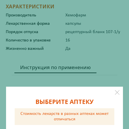
ХАРАКТЕРИСТИКИ
Производитель
Хемофарм
Лекарственная форма
капсулы
Порядок отпуска
рецептурный бланк 107-1/у
Количество в упаковке
16
Жизненно важный
Да
Инструкция по применению
Состав
ВЫБЕРИТЕ АПТЕКУ
Описание
Стоимость лекарств в разных аптеках
может
отличаться
Фармакодинамика