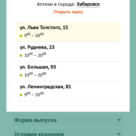
Аптеки в городе:
Хабаровск
Фармакокинетика
Открыть карту
Показания
ул. Льва Толстого, 15
Противопоказания
00
00
9
– 20
ул. Руднева, 23
Способ применения и дозы
00
00
10
– 20
Побочное действие
ул. Большая, 93
00
00
10
– 20
Передозировка
ул. Ленинградская, 81
Лекарственное взаимодействие
00
00
9
– 20
Особые указания
Форма выпуска
Условия хранения