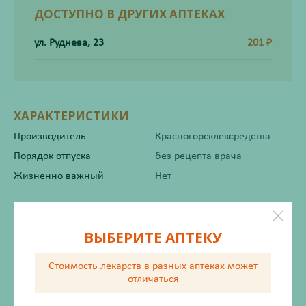
ДОСТУПНО В ДРУГИХ АПТЕКАХ
ул. Руднева, 23
201
₽
ХАРАКТЕРИСТИКИ
Производитель
Красногорсклексредства
Порядок отпуска
без рецепта врача
Жизненно важный
Нет
Инструкция по применению
ВЫБЕРИТЕ АПТЕКУ
Стоимость лекарств в разных аптеках
может
Состав
отличаться