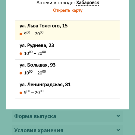
Описание
Аптеки в городе:
Хабаровск
Открыть карту
Показания
ул. Льва Толстого, 15
Противопоказания
00
00
9
– 20
Способ применения и дозы
ул. Руднева, 23
00
00
10
– 20
Побочное действие
ул. Большая, 93
00
00
Передозировка
10
– 20
ул. Ленинградская, 81
Лекарственное взаимодействие
00
00
9
– 20
Особые указания
Форма выпуска
Условия хранения