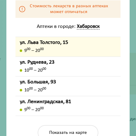
Стоимость лекарств в разных аптеках
может отличаться
Аптеки в городе:
Хабаровск
ул. Льва Толстого, 15
00
00
9
– 20
т
ул. Руднева, 23
ДОСТУПНО В ДРУГИХ АПТЕКАХ
00
00
10
– 20
ул. Руднева, 23
ул. Большая, 93
00
00
10
– 20
ул. Ленинградская, 81
ХАРАКТЕРИСТИКИ
00
00
9
– 20
Производитель
Чангджоу Джинлонг Меди
Жизненно важный
Нет
Показать на карте