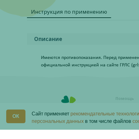
Инструкция по применению
Описание
Имеются противопоказания. Перед применени
официальной инструкцией на сайте ГРЛС (grls.
Помощь
Условия о
заказа
Сайт применяет
рекомендательные технологи
ОК
Как сделат
персональных данных
в том числе файлов
co
Программ
Бонусная 