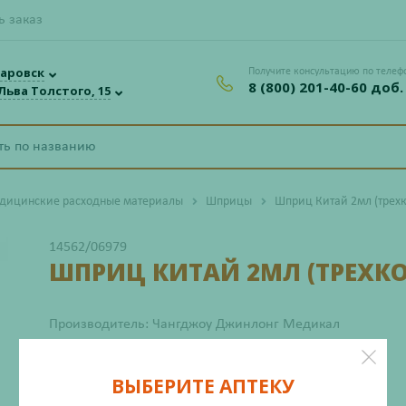
ь заказ
аровск
Получите консультацию по телеф
8 (800) 201-40-60 доб.
 Льва Толстого, 15
дицинские расходные материалы
Шприцы
Шприц Китай 2мл (трех
14562/06979
ШПРИЦ КИТАЙ 2МЛ (ТРЕХК
Производитель: Чангджоу Джинлонг Медикал
Есть в других аптеках сети
ВЫБЕРИТЕ АПТЕКУ