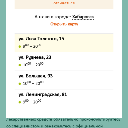
отличаться
Жизненно важный
Нет
Аптеки в городе:
Хабаровск
Инструкция по применению
Открыть карту
ул. Льва Толстого, 15
00
00
9
– 20
Состав
ул. Руднева, 23
Показания
00
00
10
– 20
ул. Большая, 93
Особенности
00
00
10
– 20
ул. Ленинградская, 81
Внешний вид товара, упаковки, может отличаться от
изображения на фотографии.
00
00
9
– 20
Имеются противопоказания. Перед применением
лекарственных средств обязательно проконсультируйтесь
со специалистом и ознакомьтесь с официальной