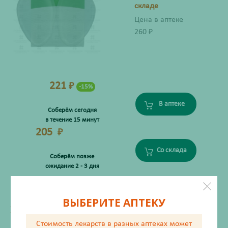
складе
Цена в аптеке
260
₽
221
₽
-15%
В аптеке
Соберём сегодня
в течение 15 минут
205
₽
Со склада
Соберём позже
ожидание 2 - 3 дня
ВЫБЕРИТЕ АПТЕКУ
ХАРАКТЕРИСТИКИ
Стоимость лекарств в разных аптеках
может
Производитель
Стройтех ООО