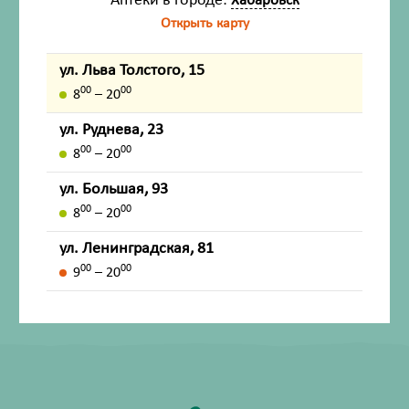
Аптеки в городе:
Хабаровск
Открыть карту
Состав
ул. Льва Толстого, 15
Описание
00
00
8
– 20
ул. Руднева, 23
Показания
00
00
8
– 20
ул. Большая, 93
Внешний вид товара, упаковки, может отличаться от
00
00
8
– 20
изображения на фотографии.
ул. Ленинградская, 81
Имеются противопоказания. Перед применением
00
00
9
– 20
лекарственных средств обязательно проконсультируйтесь
со специалистом и ознакомьтесь с официальной
инструкцией на сайте ГРЛС (grls.rosminzdrav.ru).