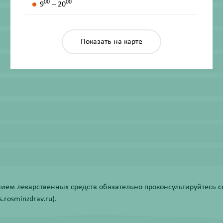
00
00
9
– 20
Показать на карте
ем лекарственных средств обязательно проконсультируйтесь со
rosminzdrav.ru).