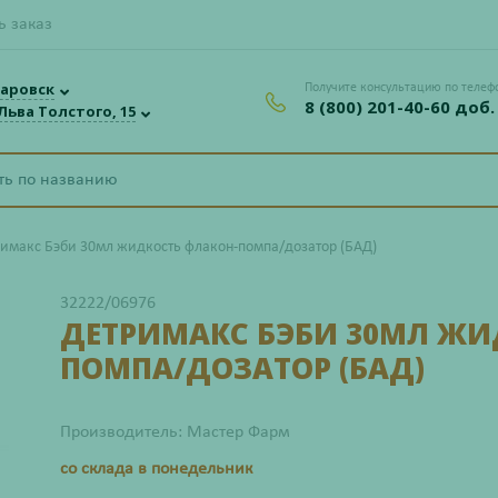
ь заказ
аровск
Получите консультацию по телеф
8 (800) 201-40-60 доб.
 Льва Толстого, 15
имакс Бэби 30мл жидкость флакон-помпа/дозатор (БАД)
32222/06976
ДЕТРИМАКС БЭБИ 30МЛ ЖИ
ПОМПА/ДОЗАТОР (БАД)
Производитель: Мастер Фарм
со склада в понедельник