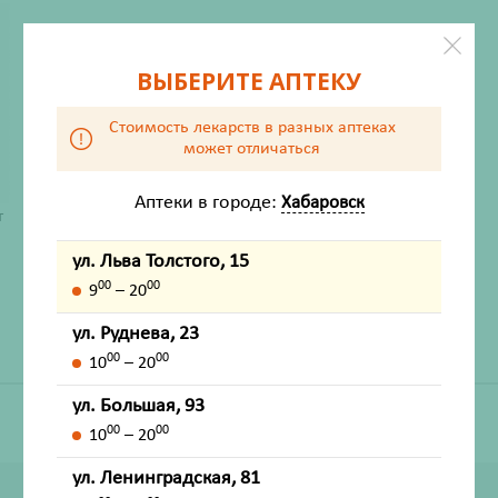
ВЫБЕРИТЕ АПТЕКУ
Стоимость лекарств в разных аптеках
может отличаться
Аптеки в городе:
Хабаровск
ХАРАКТЕРИСТИКИ
т
Производитель
Мастер Фарм
ул. Льва Толстого, 15
Жизненно важный
Нет
00
00
9
– 20
ул. Руднева, 23
00
00
10
– 20
ул. Большая, 93
00
00
10
– 20
ул. Ленинградская, 81