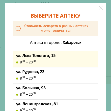
Цена в аптеке
335
₽
ВЫБЕРИТЕ АПТЕКУ
Стоимость лекарств в разных аптеках
может отличаться
Аптеки в городе:
Хабаровск
т
ул. Льва Толстого, 15
ДОСТУПНО В ДРУГИХ АПТЕКАХ
00
00
8
– 20
ул. Большая, 93
ул. Руднева, 23
00
00
8
– 20
ул. Большая, 93
00
00
8
– 20
ХАРАКТЕРИСТИКИ
ул. Ленинградская, 81
Производитель
Аванта
00
00
9
– 20