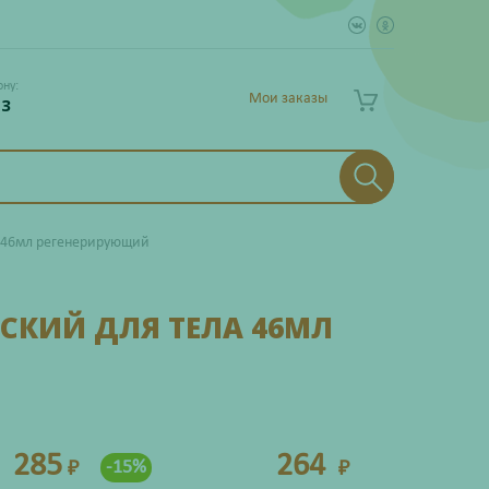
ону:
Мои заказы
 3
 46мл регенерирующий
СКИЙ ДЛЯ ТЕЛА 46МЛ
285
264
-15%
₽
₽