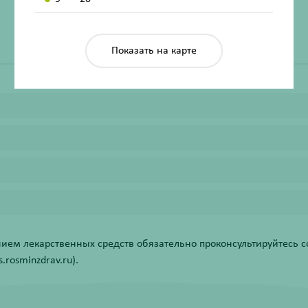
Жизненно важный
Нет
Показать на карте
ем лекарственных средств обязательно проконсультируйтесь со
rosminzdrav.ru).