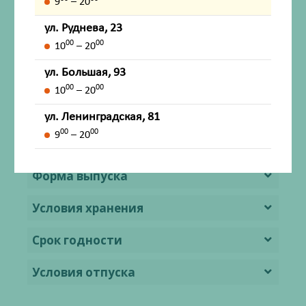
9
– 20
Способ применения и дозы
ул. Руднева, 23
00
00
Побочное действие
10
– 20
ул. Большая, 93
Передозировка
00
00
10
– 20
Лекарственное взаимодействие
ул. Ленинградская, 81
00
00
9
– 20
Особые указания
Форма выпуска
Условия хранения
Срок годности
Условия отпуска