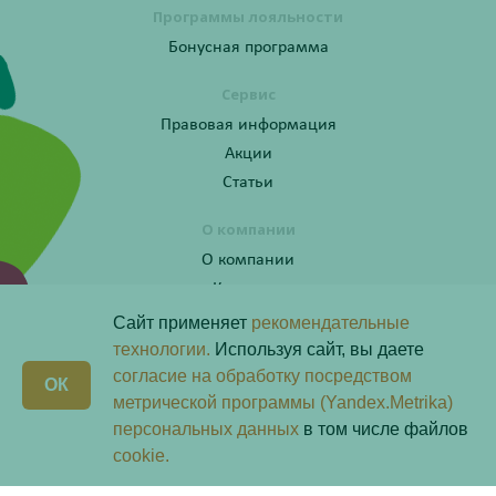
Программы лояльности
Бонусная программа
Сервис
Правовая информация
Акции
Статьи
О компании
О компании
Контакты
Сайт применяет
рекомендательные
технологии.
Используя сайт, вы даете
согласие на обработку посредством
Получите консультацию по телефону:
X
ОК
8 (800) 201-40-60 доб. 3
метрической программы (Yandex.Metrika)
персональных данных
в том числе файлов
Скачай наше
приложение
cookie.