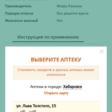
Производитель
Флора Кавказа
Порядок отпуска
без рецепта врача
Жизненно важный
Нет
Инструкция по применению
Состав
ВЫБЕРИТЕ АПТЕКУ
Описание
Стоимость лекарств в разных аптеках
может
отличаться
Фармакологические свойства
Аптеки в городе:
Хабаровск
Показания
Открыть карту
Противопоказания
ул. Льва Толстого, 15
00
00