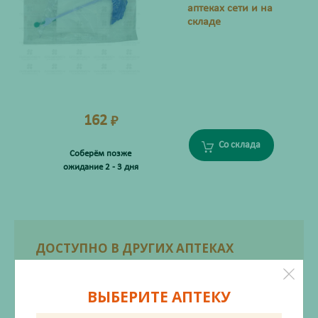
аптеках сети и на
складе
162
₽
Со склада
Соберём позже
ожидание 2 - 3 дня
ДОСТУПНО В ДРУГИХ АПТЕКАХ
ул. Большая, 93
161
₽
ВЫБЕРИТЕ АПТЕКУ