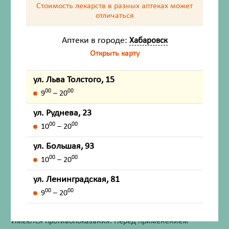
Стоимость лекарств в разных аптеках
может
отличаться
ХАРАКТЕРИСТИКИ
Аптеки в городе:
Хабаровск
Производитель
ДиаКлон
Открыть карту
Жизненно важный
Нет
ул. Льва Толстого, 15
Инструкция по применению
00
00
9
– 20
ул. Руднева, 23
00
00
10
– 20
Описание
ул. Большая, 93
Назначение
00
00
10
– 20
ул. Ленинградская, 81
Внешний вид товара, упаковки, может отличаться от
00
00
9
– 20
изображения на фотографии.
Имеются противопоказания. Перед применением