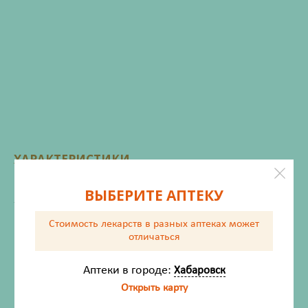
ХАРАКТЕРИСТИКИ
Производитель
Стройтех ООО
ВЫБЕРИТЕ АПТЕКУ
Жизненно важный
Нет
Стоимость лекарств в разных аптеках
может
отличаться
Инструкция по применению
Аптеки в городе:
Хабаровск
Открыть карту
Описание