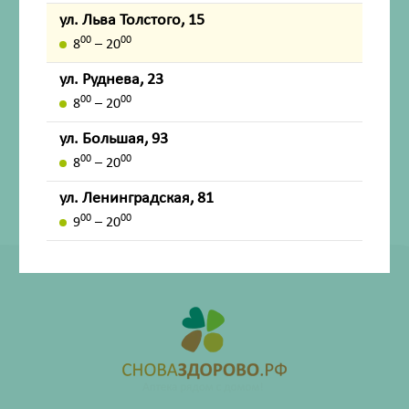
ул. Льва Толстого, 15
Показания
00
00
8
– 20
ул. Руднева, 23
Внешний вид товара, упаковки, может отличаться от
00
00
8
– 20
изображения на фотографии.
ул. Большая, 93
Имеются противопоказания. Перед применением
00
00
8
– 20
лекарственных средств обязательно проконсультируйтесь
со специалистом и ознакомьтесь с официальной
ул. Ленинградская, 81
инструкцией на сайте ГРЛС (grls.rosminzdrav.ru).
00
00
9
– 20