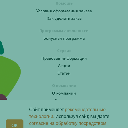
Помощь
Условия оформления заказа
Как сделать заказ
Программы лояльности
Бонусная программа
Сервис
Правовая информация
Акции
Статьи
О компании
О компании
Контакты
Сайт применяет
рекомендательные
технологии.
Используя сайт, вы даете
согласие на обработку посредством
Получите консультацию по телефону:
X
ОК
8 (800) 201-40-60 доб. 3