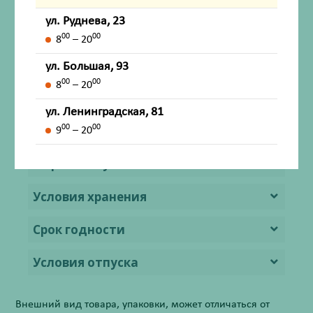
ул. Руднева, 23
Описание
00
00
8
– 20
Показания
ул. Большая, 93
00
00
8
– 20
Способ применения и дозы
ул. Ленинградская, 81
Противопоказания
00
00
9
– 20
Форма выпуска
Условия хранения
Срок годности
Условия отпуска
Внешний вид товара, упаковки, может отличаться от