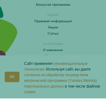
Бонусная программа
Сервис
Правовая информация
Акции
Статьи
О компании
О компании
Контакты
Сайт применяет
рекомендательные
технологии.
Используя сайт, вы даете
согласие на обработку посредством
Получите консультацию по телефону:
X
ОК
8 (800) 201-40-60 доб. 3
метрической программы (Yandex.Metrika)
персональных данных
в том числе файлов
Скачай наше
приложение
cookie.
Любая информация на сайте носит справочный характер и не является публичной офертой
определяемой положениями пункта 2 статьи 437 Гражданского кодекса Российской Федерации.
Владелец сайта ООО «Надежда-Фарм». Все права защищены © 2026.