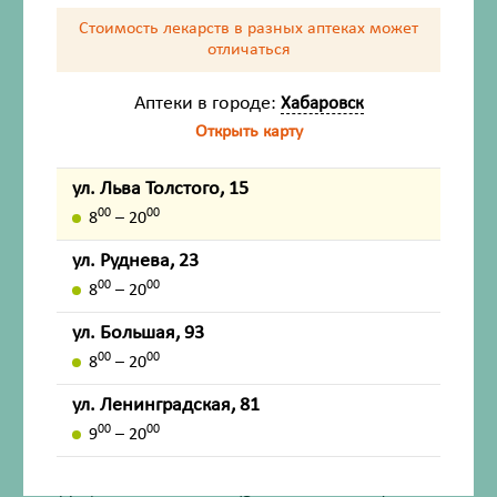
Стоимость лекарств в разных аптеках
может
отличаться
Состав
Аптеки в городе:
Хабаровск
Описание
Открыть карту
Способ применения
ул. Льва Толстого, 15
00
00
Меры предосторожности
8
– 20
ул. Руднева, 23
Условия хранения
00
00
8
– 20
ул. Большая, 93
Внешний вид товара, упаковки, может отличаться от
00
00
8
– 20
изображения на фотографии.
ул. Ленинградская, 81
Имеются противопоказания. Перед применением
00
00
9
– 20
лекарственных средств обязательно проконсультируйтесь
со специалистом и ознакомьтесь с официальной
инструкцией на сайте ГРЛС (grls.rosminzdrav.ru).