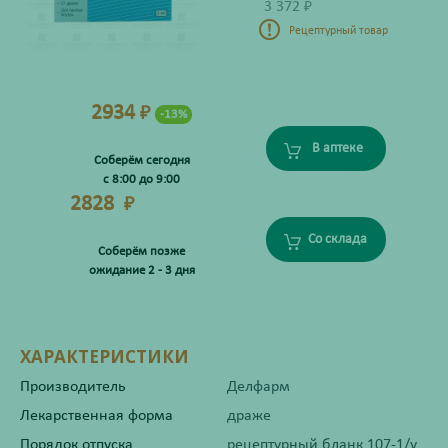
3 372
₽
Рецептурный товар
2934
₽
-13%
В аптеке
Соберём сегодня
с 8:00 до 9:00
2828
₽
Со склада
Соберём позже
ожидание 2 - 3 дня
ХАРАКТЕРИСТИКИ
Производитель
Делфарм
Лекарственная форма
драже
Порядок отпуска
рецептурный бланк 107-1/у