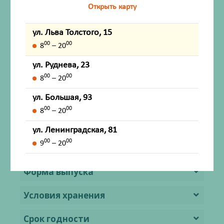
Открыть карту
Применение при беременности и в
период грудного вскармливания
ул. Льва Толстого, 15
00
00
8
– 20
Способ применения и дозы
ул. Руднева, 23
Побочное действие
00
00
8
– 20
ул. Большая, 93
Передозировка
00
00
8
– 20
Лекарственное взаимодействие
ул. Ленинградская, 81
00
00
9
– 20
Особые указания
Форма выпуска
Условия хранения
Срок годности