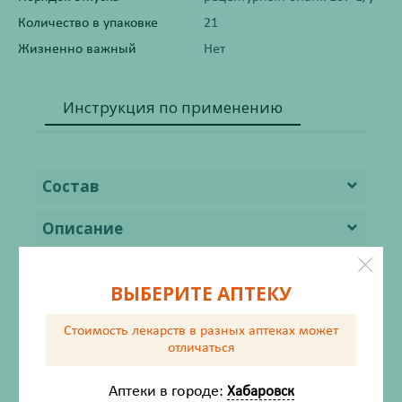
Количество в упаковке
21
Жизненно важный
Нет
Инструкция по применению
Состав
Описание
Фармакодинамика
ВЫБЕРИТЕ АПТЕКУ
Фармакокинетика
Стоимость лекарств в разных аптеках
может
отличаться
Показания
Аптеки в городе:
Хабаровск
Противопоказания