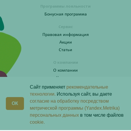
Программы лояльности
Бонусная программа
Сервис
Правовая информация
Акции
Статьи
О компании
О компании
Контакты
Сайт применяет
рекомендательные
технологии.
Используя сайт, вы даете
согласие на обработку посредством
Получите консультацию по телефону:
X
ОК
8 (800) 201-40-60 доб. 3
метрической программы (Yandex.Metrika)
персональных данных
в том числе файлов
Скачай наше
приложение
cookie.