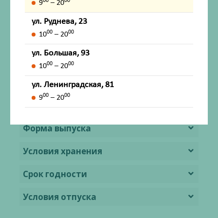
00
00
9
– 20
Способ применения и дозы
ул. Руднева, 23
00
00
10
– 20
Побочное действие
ул. Большая, 93
Передозировка
00
00
10
– 20
Лекарственное взаимодействие
ул. Ленинградская, 81
00
00
9
– 20
Особые указания
Форма выпуска
Условия хранения
Срок годности
Условия отпуска