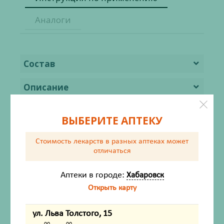
Аналоги
Состав
Описание
Фармакодинамика
ВЫБЕРИТЕ АПТЕКУ
Фармакокинетика
Стоимость лекарств в разных аптеках
может
отличаться
Показания
Аптеки в городе:
Хабаровск
Противопоказания
Открыть карту
Применение при беременности и в
период грудного вскармливания
ул. Льва Толстого, 15